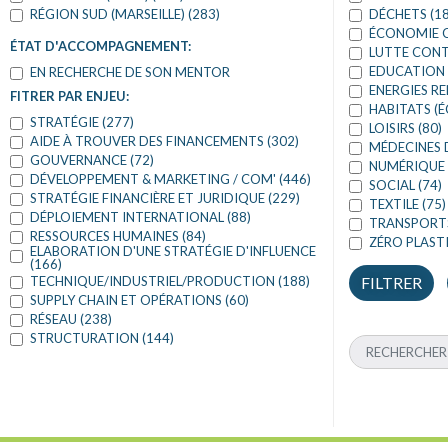
RÉGION SUD (MARSEILLE) (283)
DÉCHETS (18
ÉCONOMIE C
ÉTAT D'ACCOMPAGNEMENT:
LUTTE CONTR
EDUCATION 
EN RECHERCHE DE SON MENTOR
ENERGIES RE
FITRER PAR ENJEU:
HABITATS (É
STRATÉGIE (277)
LOISIRS (80)
AIDE À TROUVER DES FINANCEMENTS (302)
MÉDECINES 
GOUVERNANCE (72)
NUMÉRIQUE 
DÉVELOPPEMENT & MARKETING / COM' (446)
SOCIAL (74)
STRATÉGIE FINANCIÈRE ET JURIDIQUE (229)
TEXTILE (75)
DÉPLOIEMENT INTERNATIONAL (88)
TRANSPORTS
RESSOURCES HUMAINES (84)
ZÉRO PLASTI
ELABORATION D'UNE STRATÉGIE D'INFLUENCE
(166)
TECHNIQUE/INDUSTRIEL/PRODUCTION (188)
SUPPLY CHAIN ET OPÉRATIONS (60)
RÉSEAU (238)
STRUCTURATION (144)