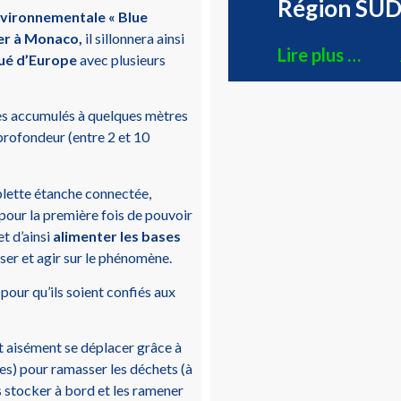
Région SUD 
environnementale « Blue
ver à Monaco,
il sillonnera ainsi
Lire plus …
ollué d’Europe
avec plusieurs
es accumulés à quelques mètres
 profondeur (entre 2 et 10
blette étanche connectée,
pour la première fois de pouvoir
t d’ainsi
alimenter les bases
ser et agir sur le phénomène.
 pour qu’ils soient confiés aux
 aisément se déplacer grâce à
es) pour ramasser les déchets (à
les stocker à bord et les ramener