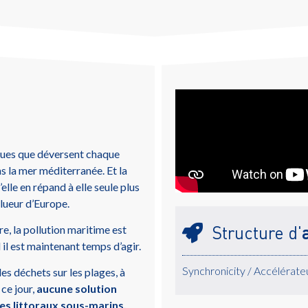
iques que déversent chaque
s la mer méditerranée. Et la
lle en répand à elle seule plus
ollueur d’Europe.
Structure d'
e, la pollution maritime est
 il est maintenant temps d’agir.
Synchronicity / Accélérat
les déchets sur les plages, à
ce jour,
aucune solution
es littoraux sous-marins.