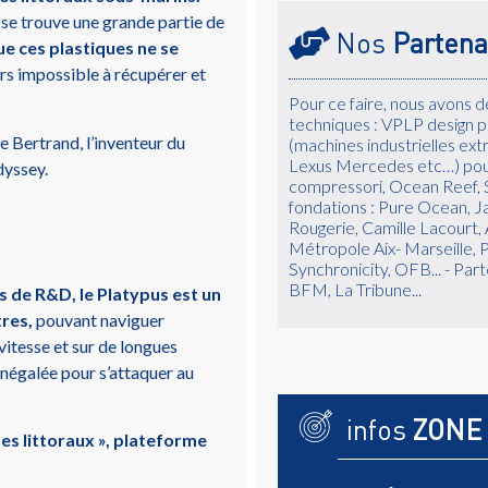
e se trouve une grande partie de
Nos
Partena
que ces plastiques ne se
ors impossible à récupérer et
Pour ce faire, nous avons 
techniques : VPLP design p
e Bertrand, l’inventeur du
(machines industrielles ex
Lexus Mercedes etc…) pour 
dyssey.
compressori, Ocean Reef, S
fondations : Pure Ocean, 
Rougerie, Camille Lacourt, A
Métropole Aix- Marseille,
Synchronicity, OFB... - Par
BFM, La Tribune...
s de R&D, le Platypus est un
tres,
pouvant naviguer
vitesse et sur de longues
 inégalée pour s’attaquer au
infos
ZONE
s littoraux », plateforme