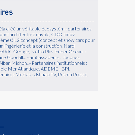
ires
déjà créé un véritable écosystèm - partenaires
our l’architecture navale, CDO Innov
trêmes) L2 concept (concept et show cars pour
l’ingénierie et la construction, Nardi
ARIC Groupe, Notilo Plus, Ender Ocean...-
Jane Goodall… - ambassadeurs : Jacques
lban Michon...- Partenaires institutionnels :
 Pole Mer Atlantique, ADEME - BPI,
tenaires Medias : Ushuaia TV, Prisma Presse,