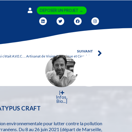
DEPOSER UN PROJET →
SUIVANT
si c’était A.V.E.C. … Artisanat de Vision Ecologique et Circulaire
[
Infos,
Bio...]
LATYPUS CRAFT
ion environnementale pour lutter contre la pollution
ranéens. Du 8 au 26 juin 2021 (départ de Marseille,