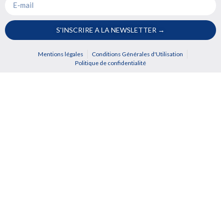
S'INSCRIRE A LA NEWSLETTER →
Mentions légales
Conditions Générales d'Utilisation
Politique de confidentialité
Nous utilisons des cookies pour vous garantir la meilleure
expérience et améliorer la performance de notre site.
Pour plus d’informations, consultez notre politique de
confidentialité. En continuant votre navigation, vous acceptez
le dépôt des cookies.
Paramétrages Cookie
Oui, j'accepte tout