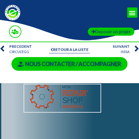
Deposer un projet
PRECEDENT
SUIVANT
RETOUR A LA LISTE
CIRCUL’EGG
ISSSA
NOUS CONTACTER / ACCOMPAGNER