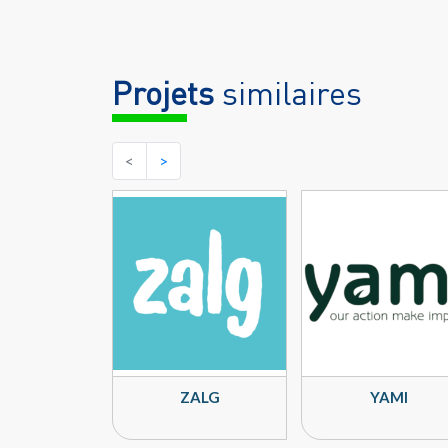
Projets
similaires
<
>
ZALG
YAMI