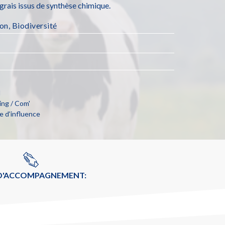
ngrais issus de synthèse chimique.
ion
,
Biodiversité
l
ng / Com'
e d'influence
 D'ACCOMPAGNEMENT: