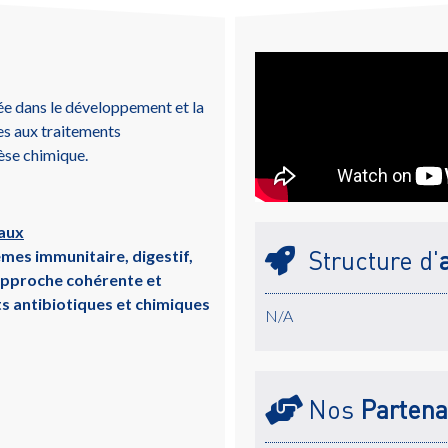
sée dans le développement et la
ves aux traitements
hèse chimique.
maux
Structure d'
èmes immunitaire, digestif,
 approche cohérente et
ts antibiotiques et chimiques
N/A
Nos
Partena