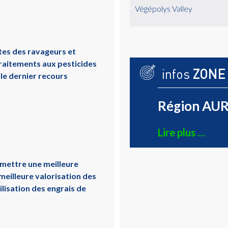
Végépolys Valley
tes des ravageurs et
traitements aux pesticides
infos
ZONE
le dernier recours
Région AUR
Lire plus …
ermettre une meilleure
meilleure valorisation des
ilisation des engrais de