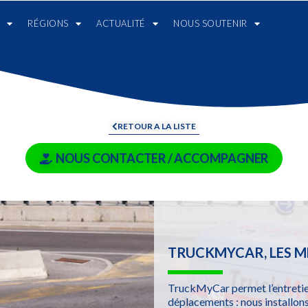
RÉGIONS
ACTUALITÉ
NOUS SOUTENIR
RETOUR A LA LISTE
NOUS CONTACTER / ACCOMPAGNER
TRUCKMYCAR, LES M
TruckMyCar permet l’entretien
déplacements : nous installons 