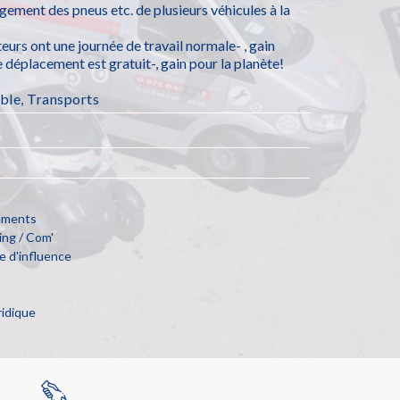
angement des pneus etc. de plusieurs véhicules à la
urs ont une journée de travail normale- , gain
e déplacement est gratuit-, gain pour la planète!
ble
,
Transports
cements
ng / Com'
e d'influence
ridique