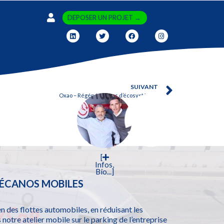
DEPOSER UN PROJET →
SUIVANT
Oxao – Régénérateurs d’écosystèmes
[
Infos,
Bio...]
ÉCANOS MOBILES
 des flottes automobiles, en réduisant les
notre atelier mobile sur le parking de l’entreprise