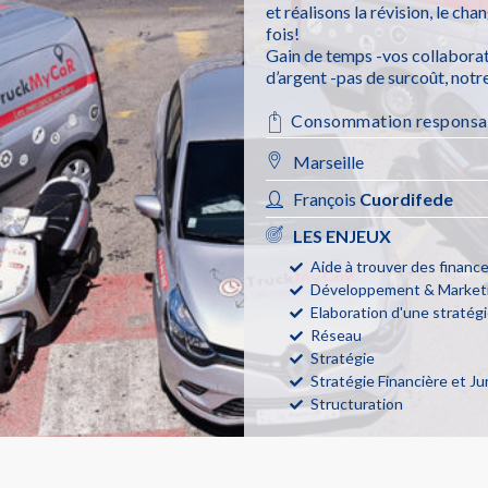
et réalisons la révision, le ch
fois!
Gain de temps -vos collaborate
d’argent -pas de surcoût, notr
Consommation responsa
Marseille
François
Cuordifede
LES ENJEUX
Aide à trouver des finan
Développement & Marketi
Elaboration d'une stratégi
Réseau
Stratégie
Stratégie Financière et Ju
Structuration