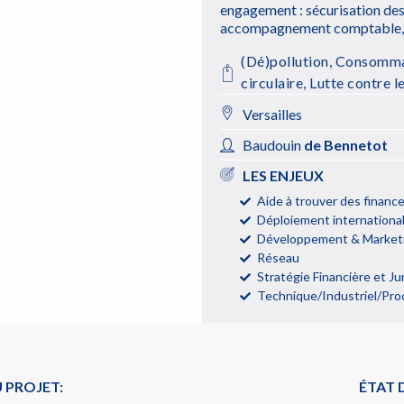
engagement : sécurisation des
accompagnement comptable, se
(Dé)pollution
,
Consomma
circulaire
,
Lutte contre l
Versailles
Baudouin
de Bennetot
LES ENJEUX
Aide à trouver des finan
Déploiement internationa
Développement & Marketi
Réseau
Stratégie Financière et Ju
Technique/Industriel/Pro
 PROJET:
ÉTAT