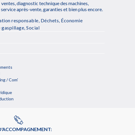
 ventes, diagnostic technique des machines,
rvice après-vente, garanties et bien plus encore.
tion responsable
,
Déchets
,
Économie
e gaspillage
,
Social
cements
l
ng / Com'
ridique
duction
 D'ACCOMPAGNEMENT: