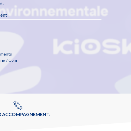
s.
ment
cements
ng / Com'
 D'ACCOMPAGNEMENT: