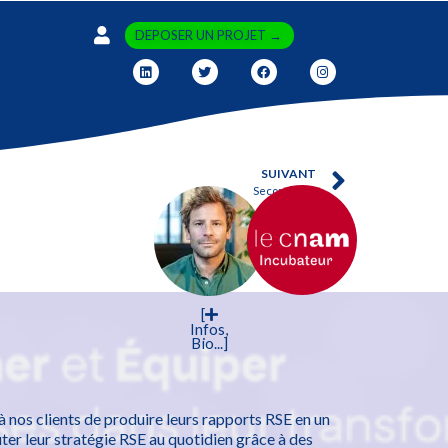
DEPOSER UN PROJET →
SUIVANT
Second Sew
[
Infos,
Bio...]
 nos clients de produire leurs rapports RSE en un
uter leur stratégie RSE au quotidien grâce à des