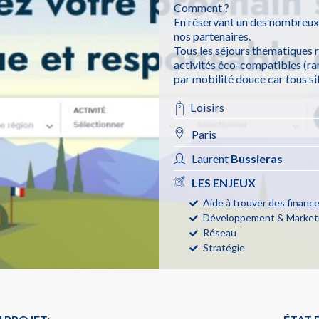
Comment ?
En réservant un des nombreux
nos partenaires.
Tous les séjours thématiques r
activités éco-compatibles (ran
par mobilité douce car tous si
Loisirs
Paris
Laurent
Bussieras
LES ENJEUX
Aide à trouver des finan
Développement & Marketi
Réseau
Stratégie