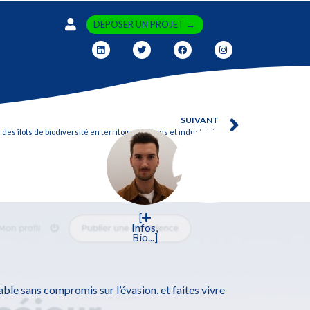
DEPOSER UN PROJET →
SUIVANT
 des îlots de biodiversité en territoires urbains et industriels
[
Infos,
Bio...]
le sans compromis sur l’évasion, et faites vivre