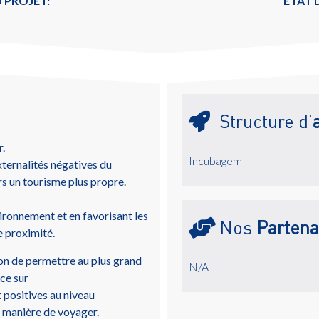
 PROJET:
ÉTAT
Structure d'
r.
Incubagem
xternalités négatives du
rs un tourisme plus propre.
ironnement et en favorisant les
Nos
Partena
 proximité.
tion de permettre au plus grand
N/A
ce sur
 positives au niveau
e manière de voyager.