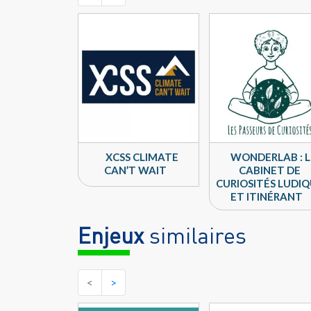
XCSS CLIMATE
WONDERLAB : L
CAN’T WAIT
CABINET DE
CURIOSITÉS LUDI
ET ITINÉRANT
Enjeux
similaires
<
>