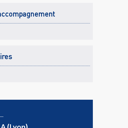
accompagnement
ires
A (Lyon)