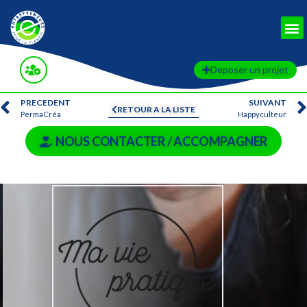
Deposer un projet
PRECEDENT
SUIVANT
RETOUR A LA LISTE
PermaCréa
Happyculteur
NOUS CONTACTER / ACCOMPAGNER