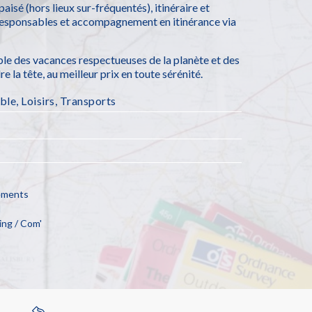
isé (hors lieux sur-fréquentés), itinéraire et
oresponsables et accompagnement en itinérance via
e des vacances respectueuses de la planète et des
re la tête, au meilleur prix en toute sérénité.
ble
,
Loisirs
,
Transports
cements
l
ng / Com'