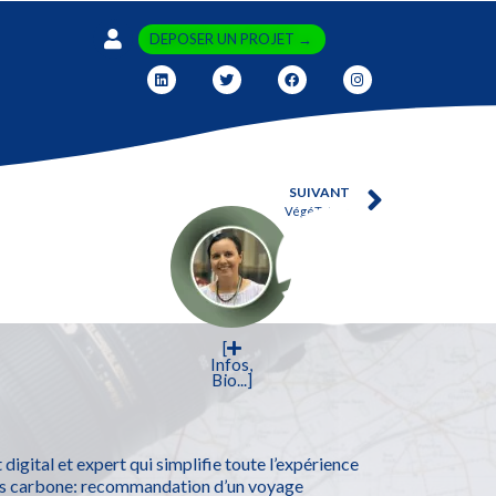
DEPOSER UN PROJET →
SUIVANT
VégéTotem
[
Infos,
Bio...]
digital et expert qui simplifie toute l’expérience
as carbone: recommandation d’un voyage