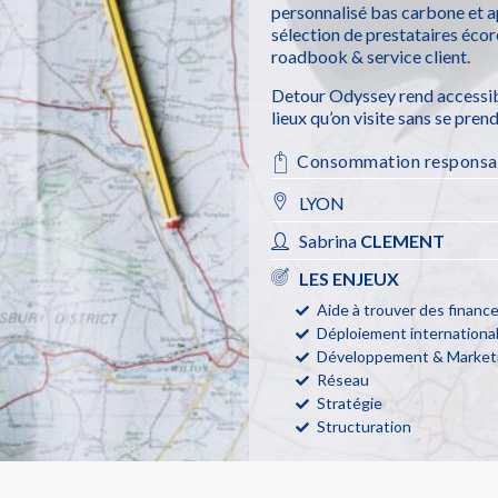
personnalisé bas carbone et apa
sélection de prestataires éc
roadbook & service client.
Detour Odyssey rend accessibl
lieux qu’on visite sans se prend
Consommation responsa
LYON
Sabrina
CLEMENT
LES ENJEUX
Aide à trouver des finan
Déploiement internationa
Développement & Marketi
Réseau
Stratégie
Structuration