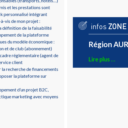
nsables (transports, hotels…)
mis et les prestations sont
ook personnalisé intégrant
-à-vis de mon projet :
infos
ZONE
définition de la faisabilité
oppement de la plateforme
iques du modèle économique :
Région AUR
on et de club (abonnement)
e cadre réglementaire (agent de
Lire plus …
rvice client
r la recherche de financements
oposer la plateforme sur
ppement d’un projet B2C,
ctique marketing avec moyens