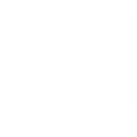
Déchets
Education à l'environnement
Energies renouvelables
Habitats (éco-responsables)
Loisirs
Lutte contre le gaspillage
Médecines douces et naturelles
Numérique responsable
Social
Textile
Transports
Zéro plastique
Économie circulaire
Laissac
Sébastien
TERRAL
NOS ENJEUX
Aide à trouver des financements
Elaboration d'une stratégie d'influence