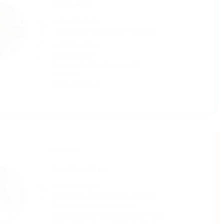
Réseau
Stratégie
CATEGORIES
Education à l'environnement
Numérique responsable
Clohars-Fouesnant
Christophe
de Cheffontaines
NOS ENJEUX
CATEGORIES
Agriculture et alimentation
Consommation responsable
Économie circulaire