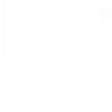
DÉCOUVRIR CE PROJET
Cueillette
L’ambition de Cueillette est de rendre l’alimentation
saine et locale accessible à tous, en facilitant la
vente directe entre producteurs et consommateurs.
Grâce à une application click&collect simple, les
paniers peuvent être retirés en entreprise,
...
DÉCOUVRIR CE PROJET