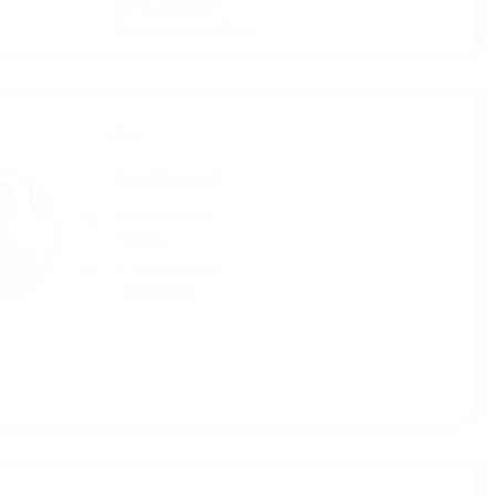
Elaboration d'une stratégie d'influence
Gouvernance
Réseau
Stratégie
Stratégie Financière et Juridique
Structuration
CATEGORIES
(Dé)pollution
Agriculture et alimentation
Biodiversité
Consommation responsable
Déchets
Education à l'environnement
Energies renouvelables
Habitats (éco-responsables)
Lutte contre le gaspillage
Médecines douces et naturelles
Numérique responsable
Social
Textile
Transports
Zéro plastique
Économie circulaire