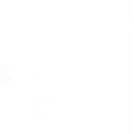
Tarascon
Manon
Ortega
NOS ENJEUX
Aide à trouver des financements
Développement & Marketing / Com'
Réseau
Stratégie
CATEGORIES
Social
Marseille
Lydie
Menouer
NOS ENJEUX
Développement & Marketing / Com'