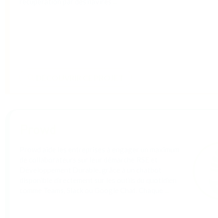
TAMETTUT
Tamettut est une marque de tapis amazighs
d’exception, tissés à la main en pure laine et teintés
naturellement avec des plantes. Chaque pièce rend
hommage à l’artisanat féminin amazigh, dans le
respect des traditions et
...
DÉCOUVRIR CE PROJET