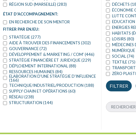
RÉGION SUD (MARSEILLE) (283)
DÉCHETS (18
ÉCONOMIE C
ÉTAT D'ACCOMPAGNEMENT:
LUTTE CONTR
EDUCATION 
EN RECHERCHE DE SON MENTOR
ENERGIES RE
FITRER PAR ENJEU:
HABITATS (É
STRATÉGIE (277)
LOISIRS (80)
AIDE À TROUVER DES FINANCEMENTS (302)
MÉDECINES 
GOUVERNANCE (72)
NUMÉRIQUE 
DÉVELOPPEMENT & MARKETING / COM' (446)
SOCIAL (74)
STRATÉGIE FINANCIÈRE ET JURIDIQUE (229)
TEXTILE (75)
DÉPLOIEMENT INTERNATIONAL (88)
TRANSPORTS
RESSOURCES HUMAINES (84)
ZÉRO PLASTI
ELABORATION D'UNE STRATÉGIE D'INFLUENCE
(166)
TECHNIQUE/INDUSTRIEL/PRODUCTION (188)
SUPPLY CHAIN ET OPÉRATIONS (60)
RÉSEAU (238)
STRUCTURATION (144)