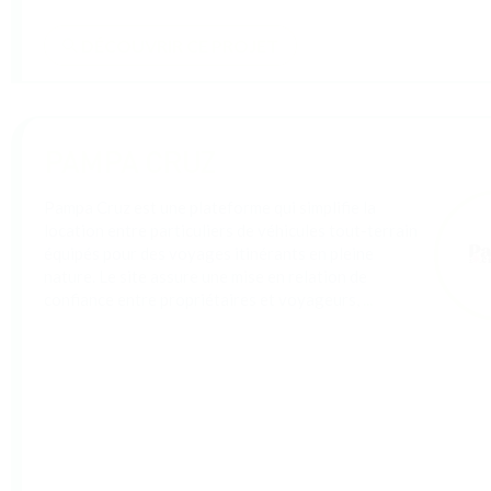
Ma Petite Fratrie
Ma Petite Fratrie développe des jeux éducatifs et
préventifs à destination des enfants pour faire
changer les choses. Les thématiques abordées sont
les violences sexuelles et le harcèlement scolaire
notamment. Nous pensons que plus les
...
DÉCOUVRIR CE PROJET
Squidō – explorer
l’engagement, tracer la voie
Squidō est un outil de conseil en mécénat pour les
TPE/PME, adossé à une plateforme SaaS. Il les