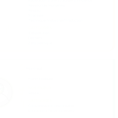
Marseille
Btissam
DERKAOUI
NOS ENJEUX
Aide à trouver des financements
Déploiement international
Développement & Marketing / Com'
Elaboration d'une stratégie d'influence
Réseau
Stratégie Financière et Juridique
CATEGORIES
Consommation responsable
Social
Textile