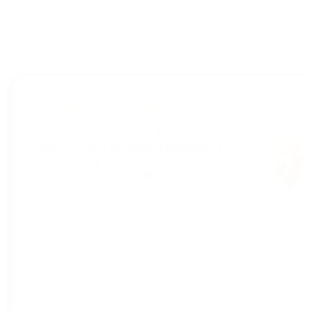
Précédent
1
2
3
4
5
6
7
8
9
10
11
36
37
38
39
4
Act4Global Impact
Act4Global Impact, portail d’open-innovation
durable, analyse scientifiquement plus de 1 200
initiatives selon une grille systémique unique
corrélée aux 17 ODD. Outil pédagogique et
collaboratif, il diffuse les meilleures pratiques
d’innovation responsable et outille dirigeants et
...