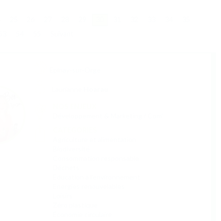
4
25
26
27
28
29
30
31
32
33
34
35
53
54
55
Suivant
Paris
Nathalie
Piriou-Deslandes
NOS ENJEUX
Aide à trouver des financements
Développement & Marketing / Com'
Elaboration d'une stratégie d'influence
Ressources Humaines
Réseau
Stratégie Financière et Juridique
CATEGORIES
(Dé)pollution
Agriculture et alimentation
Biodiversité
Consommation responsable