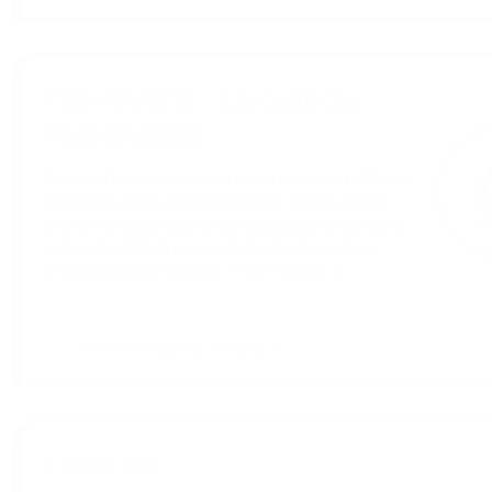
DÉCOUVRIR CE PROJET
La dose digitale
La Dose Digitale, c’est un cabinet de formation en
marketing digital et IA qui rend l’apprentissage fun
et efficace ! 💡 On forme entreprises et étudiants
avec des serious games, du mobile learning et de
...