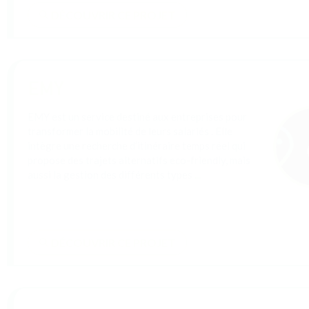
guide dans la structuration d’un mécénat aligné sur
leurs engagements territoriaux et partenariats
d’intérêt général. Objectif :
...
DÉCOUVRIR CE PROJET