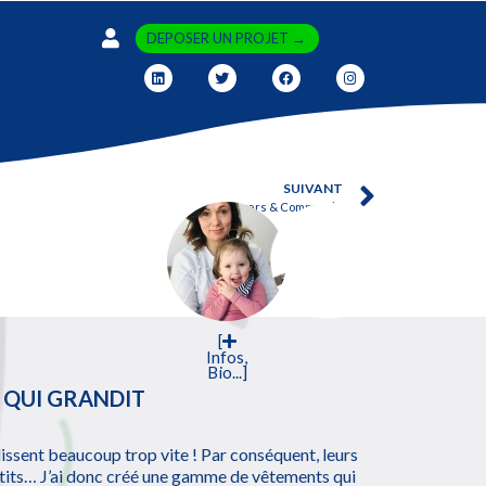
DEPOSER UN PROJET →
SUIVANT
Potagers & Compagnie
[
Infos,
Bio...]
 QUI GRANDIT
issent beaucoup trop vite ! Par conséquent, leurs
etits… J’ai donc créé une gamme de vêtements qui