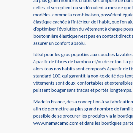
au plus grand nombre. L’habit se compose de band
celles-ci se replient ou se déroulent à mesure que 
modèles, comme la combinaison, possèdent égal
élastique cachée à l’intérieur de l’habit, que l’on aj
d’optimiser l’évolution du vêtement à chaque pous
boutonnière élastique n’est pas en contact direct 
assurer un confort absolu.
Idéal pour les gros popotins aux couches lavable
à partir de fibres de bambou et/ou de coton. La pe
alors tous nos habits sont composés à partir de t
standard 100, qui garantit la non-toxicité des tex
vêtements sont doux, confortables et extensibles
puissent bouger sans tracas et portés longtemps.
Made in France, de sa conception à sa fabrication, 
afin de permettre au plus grand nombre de familles 
possible de se procurer les produits via la boutiqu
www.mamacamo.com et dans les boutiques parte