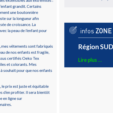
es extensibles aux extrémités :
l’enfant grandit. Certains
ement une boutonnière
uste sur la longueur afin
sée de croissance. La
infos
ZONE
avec la peau de l’enfant pour
Région SUD 
s, mes vêtements sont fabriqués
au de nos enfants est fragile,
issus certifiés Oeko Tex
Lire plus …
tiles et colorants. Mes
 à souhait pour que nos enfants
le prix est juste et équitable
d’en profiter. Il sera bientôt
e en ligne sur
naires.