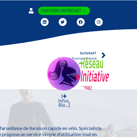
DEPOSER UN PROJET →
SUIVANT
Apeyron Environnement
[
Infos,
Bio...]
rseillaise de livraison rapide en vélo. Spécialiste
e propose un service simple d’utilisation tout en