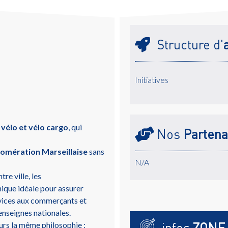
Structure d'
Initiatives
 vélo et vélo cargo
, qui
Nos
Partena
lomération Marseillaise
sans
N/A
re ville, les
ique idéale pour assurer
ervices aux commerçants et
enseignes nationales.
ours la même philosophie :
infos
ZONE