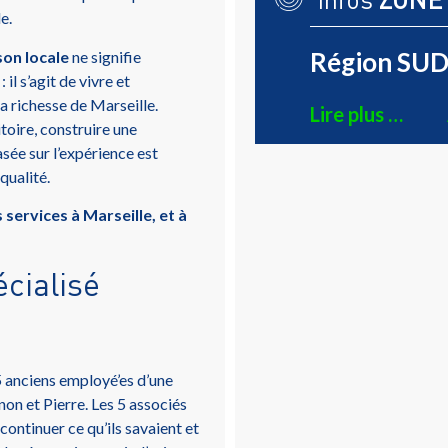
e.
Région SUD 
son locale
ne signifie
il s’agit de vivre et
la richesse de Marseille.
Lire plus …
toire, construire une
sée sur l’expérience est
qualité.
services à Marseille, et à
écialisé
 anciens employé’es d’une
anon et Pierre. Les 5 associés
 continuer ce qu’ils savaient et