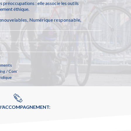
 préoccupations : elle associe les outils
lement éthique.
renouvelables
,
Numérique responsable
,
cements
ng / Com'
ridique
 D'ACCOMPAGNEMENT: