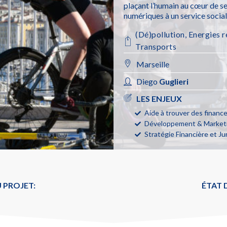
plaçant l’humain au cœur de ses
numériques à un service socia
(Dé)pollution
,
Energies 
Transports
Marseille
Diego
Guglieri
LES ENJEUX
Aide à trouver des finan
Développement & Marketi
Stratégie Financière et Ju
 PROJET:
ÉTAT