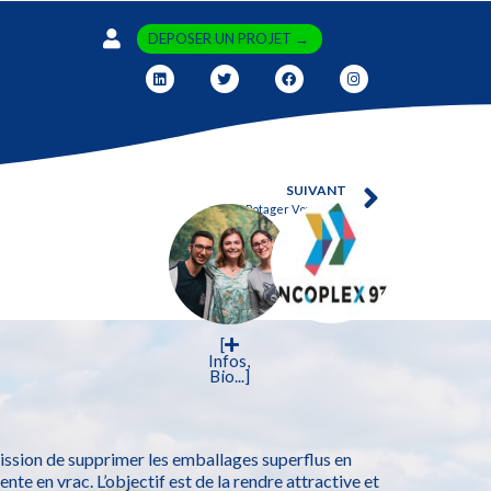
DEPOSER UN PROJET →
SUIVANT
Le Potager Voyageur
[
Infos,
Bio...]
ission de ​supprimer les emballages superflus en
ente en vrac. L’objectif est de la rendre attractive et