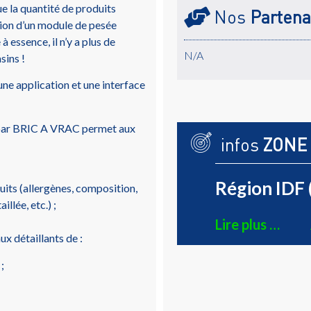
e la quantité de produits
Nos
Partena
ation d’un module de pesée
essence, il n’y a plus de
N/A
sins !
une application et une interface
 par BRIC A VRAC permet aux
infos
ZONE
Région IDF 
uits (allergènes, composition,
llée, etc.) ;
Lire plus …
ux détaillants de :
;