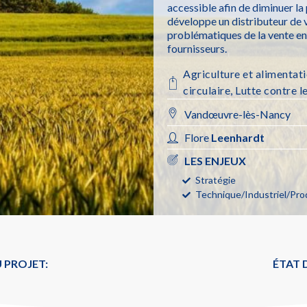
accessible afin de diminuer la
développe un distributeur de v
problématiques de la vente en
fournisseurs.
Agriculture et alimentat
circulaire
,
Lutte contre l
Vandœuvre-lès-Nancy
Flore
Leenhardt
LES ENJEUX
Stratégie
Technique/Industriel/Pro
 PROJET:
ÉTAT