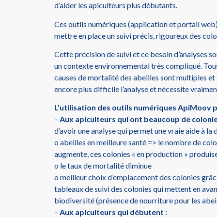
d’aider les apiculteurs plus débutants.
Ces outils numériques (application et portail web)
mettre en place un suivi précis, rigoureux des colo
Cette précision de suivi et ce besoin d’analyses 
un contexte environnemental très compliqué. Tous 
causes de mortalité des abeilles sont multiples et
encore plus difficile l’analyse et nécessite vraiment
L’utilisation des outils numériques ApiMoov
–
Aux apiculteurs qui ont beaucoup de coloni
d’avoir une analyse qui permet une vraie aide à la dé
o abeilles en meilleure santé => le nombre de colo
augmente, ces colonies « en production » produise
o le taux de mortalité diminue
o meilleur choix d’emplacement des colonies grâc
tableaux de suivi des colonies qui mettent en avan
biodiversité (présence de nourriture pour les abei
–
Aux apiculteurs qui débutent
: