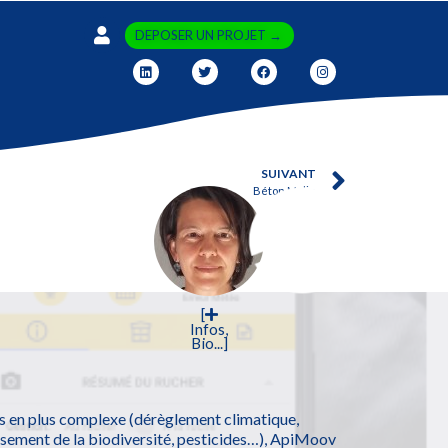
DEPOSER UN PROJET →
SUIVANT
Béton Malin
[
Infos,
Bio...]
s en plus complexe (dérèglement climatique,
sement de la biodiversité, pesticides…), ApiMoov