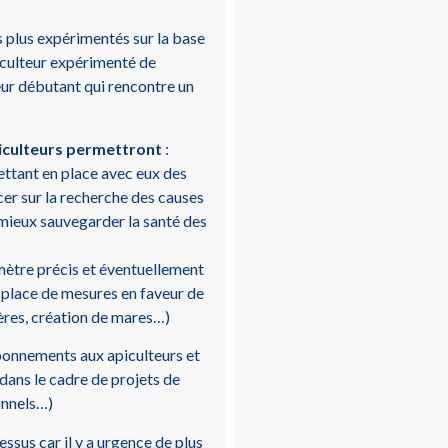
rs plus expérimentés sur la base
piculteur expérimenté de
eur débutant qui rencontre un
piculteurs permettront
:
mettant en place avec eux des
cer sur la recherche des causes
 mieux sauvegarder la santé des
imètre précis et éventuellement
n place de mesures en faveur de
fères, création de mares…)
onnements aux apiculteurs et
dans le cadre de projets de
onnels…)
ssus car il y a urgence de plus