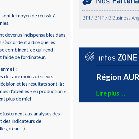
Nos
Partena
 sont le moyen de réussir à
BPI / BNP / 8 Business Ang
nies.
sont devenus indispensables dans
s’accordent à dire que les
 se combinent, ce qui rend
infos
ZONE
 l’aide de l’ordinateur.
 permet
:
Région AUR
es
de faire moins d’erreurs,
cision et les résultats sont là :
nies d’abeilles « en production »
Lire plus …
nt plus de miel
e justement aux analyses des
t des indicateurs de
lles, d’eau…)