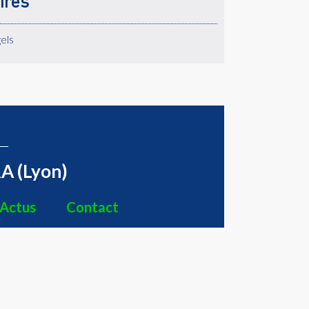
ires
els
A (Lyon)
Actus
Contact