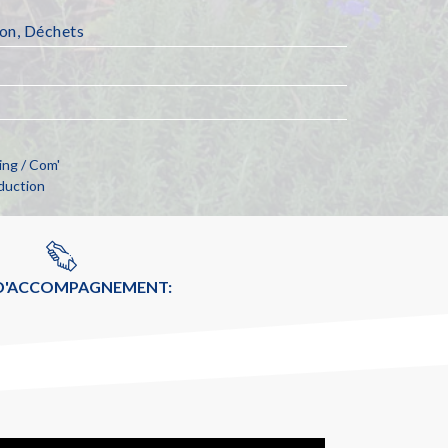
ion
,
Déchets
ng / Com'
duction
 D'ACCOMPAGNEMENT: