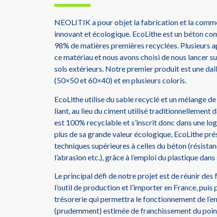
NEOLITIK a pour objet la fabrication et la comme
innovant et écologique. EcoLithe est un béton com
98% de matières premières recyclées. Plusieurs a
ce matériau et nous avons choisi de nous lancer s
sols extérieurs. Notre premier produit est une da
(50×50 et 60×40) et en plusieurs coloris.
EcoLithe utilise du sable recyclé et un mélange de
liant, au lieu du ciment utilisé traditionnellement
est 100% recyclable et s’inscrit donc dans une log
plus de sa grande valeur écologique, EcoLithe pré
techniques supérieures à celles du béton (résistance
l’abrasion etc.), grâce à l’emploi du plastique dan
Le principal défi de notre projet est de réunir de
l’outil de production et l’importer en France, puis
trésorerie qui permettra le fonctionnement de l’en
(prudemment) estimée de franchissement du poin