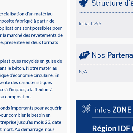
Structure d'
rcialisation d’un matériau
posite fabriqué à partir de
Initiactiv95
pplications sont possibles pour
ur la marché des revêtements de
lle, présentée en deux formats
Nos
Partena
 plastiques recyclés en guise de
 dans le béton. Notre matériau
N/A
ique d’économie circulaire. En
sente des caractéristiques
 à l’impact, à la flexion, à
s sa composition.
s fonds importants pour acquérir
infos
ZONE
 pour combler le besoin en
treprise jusqu’au mois 23, date
Région IDF 
t mort. Au démarrage, nous