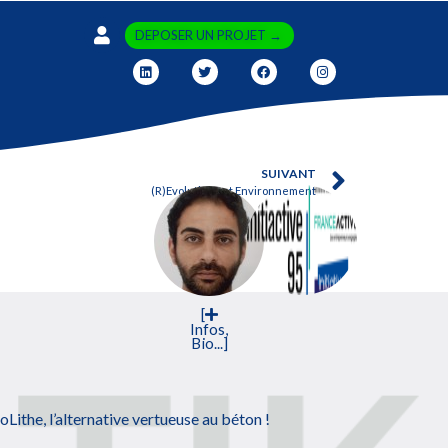
DEPOSER UN PROJET →
SUIVANT
(R)Evolutions et Environnement
[
Infos,
Bio...]
oLithe, l’alternative vertueuse au béton !