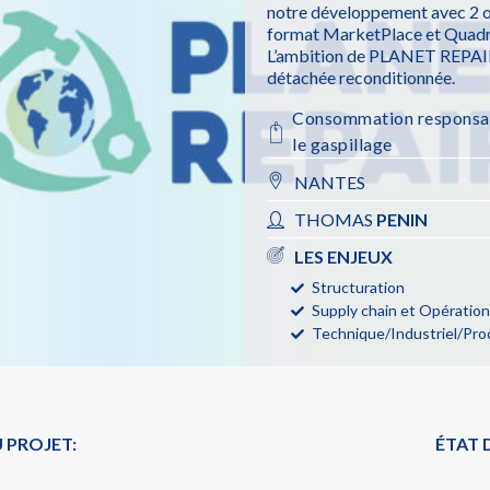
notre développement avec 2 ob
format MarketPlace et Quadru
L’ambition de PLANET REPAIR e
détachée reconditionnée.
Consommation responsa
le gaspillage
NANTES
THOMAS
PENIN
LES ENJEUX
Structuration
Supply chain et Opératio
Technique/Industriel/Pro
 PROJET:
ÉTAT