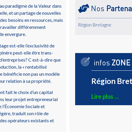
eau paradigme de la Valeur dans
Nos
Partena
elle, et un partage de nouvelles
 des besoins en ressources, mais
Région Bretagne
 travailler différemment
de envergure.
e est-elle l’exclusivité de
génère peut-elle être trans-
d’entreprises? C est-à-dire que
infos
ZONE
duction, la « rentabilisé
 ne bénéficie non pas un modèle
Région Bret
 relation à sa propriété.
t fait le choix d’un capital
Lire plus …
ns leur projet entrepreneurial
e l’Économie Sociale et
égère, traduit son rôle de
 des opérateurs existants et