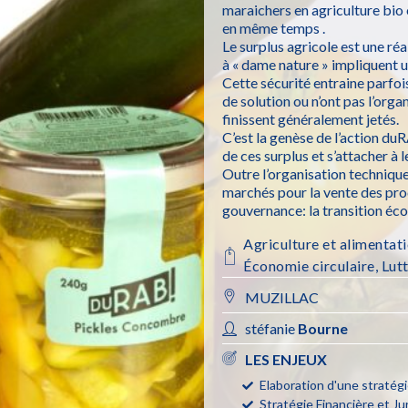
maraichers en agriculture bio 
en même temps .
Le surplus agricole est une réa
à « dame nature » impliquent u
Cette sécurité entraine parfoi
de solution ou n’ont pas l’orga
finissent généralement jetés.
C’est la genèse de l’action d
de ces surplus et s’attacher à l
Outre l’organisation techniqu
marchés pour la vente des produ
gouvernance: la transition éco
Agriculture et alimentat
Économie circulaire
,
Lutt
MUZILLAC
stéfanie
Bourne
LES ENJEUX
Elaboration d'une stratégi
Stratégie Financière et Ju