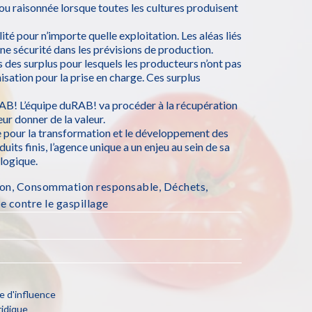
ou raisonnée lorsque toutes les cultures produisent
lité pour n’importe quelle exploitation. Les aléas liés
ne sécurité dans les prévisions de production.
s des surplus pour lesquels les producteurs n’ont pas
nisation pour la prise en charge. Ces surplus
uRAB! L’équipe duRAB! va procéder à la récupération
eur donner de la valeur.
e pour la transformation et le développement des
its finis, l’agence unique a un enjeu au sein de sa
logique.
ion
,
Consommation responsable
,
Déchets
,
e contre le gaspillage
e d'influence
ridique