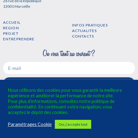
26 rue de la République
13001 Marseille
ACCUEIL
INFOS PRATIQUES
REGION
ACTUALITES
PROJET
CONTACTS
ENTREPRENDRE
S'INSCRIRE A LA NEWSLETTER →
Nous utilisons des cookies pour vous garantir la meilleure
expérience et améliorer la performance de notre site.
Mentions légales
Conditions Générales d'Utilisation
Pour plus d’informations, consultez notre politique de
Politique de confidentialité
confidentialité. En continuant votre navigation, vous
acceptez le dépôt des cookies.
Paramétrages Cookie
Oui, j'accepte tout