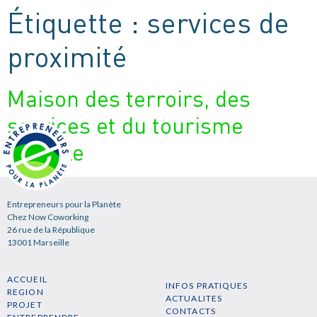
Étiquette :
services de
proximité
Maison des terroirs, des
services et du tourisme
durable
Entrepreneurs pour la Planète
Chez Now Coworking
26 rue de la République
13001 Marseille
ACCUEIL
INFOS PRATIQUES
REGION
ACTUALITES
PROJET
CONTACTS