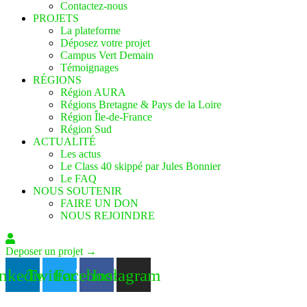
Contactez-nous
PROJETS
La plateforme
Déposez votre projet
Campus Vert Demain
Témoignages
RÉGIONS
Région AURA
Régions Bretagne & Pays de la Loire
Région Île-de-France
Région Sud
ACTUALITÉ
Les actus
Le Class 40 skippé par Jules Bonnier
Le FAQ
NOUS SOUTENIR
FAIRE UN DON
NOUS REJOINDRE
Deposer un projet →
nkedin
Twitter
Facebook
Instagram