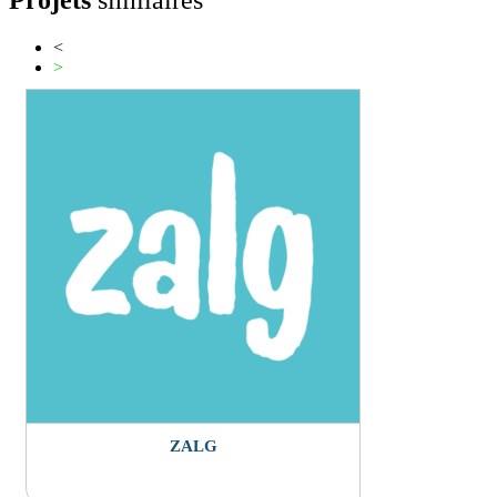
<
>
ZALG