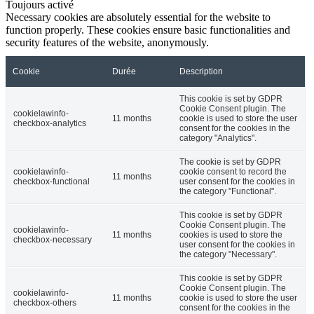
Toujours activé
Necessary cookies are absolutely essential for the website to
function properly. These cookies ensure basic functionalities and
security features of the website, anonymously.
Cookie
Durée
Description
This cookie is set by GDPR
Cookie Consent plugin. The
cookielawinfo-
11 months
cookie is used to store the user
checkbox-analytics
consent for the cookies in the
category "Analytics".
The cookie is set by GDPR
cookielawinfo-
cookie consent to record the
11 months
checkbox-functional
user consent for the cookies in
the category "Functional".
This cookie is set by GDPR
Cookie Consent plugin. The
cookielawinfo-
11 months
cookies is used to store the
checkbox-necessary
user consent for the cookies in
the category "Necessary".
This cookie is set by GDPR
Cookie Consent plugin. The
cookielawinfo-
11 months
cookie is used to store the user
checkbox-others
consent for the cookies in the