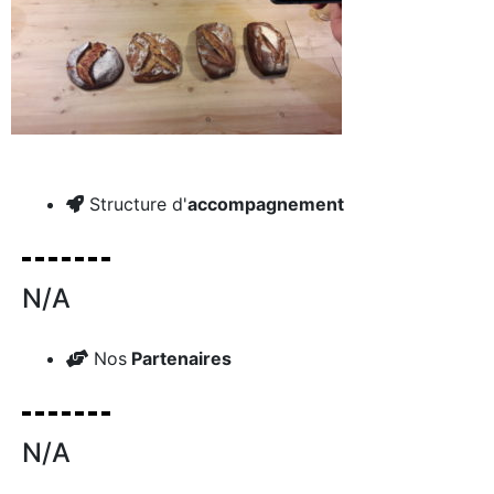
Structure d'
accompagnement
N/A
Nos
Partenaires
N/A