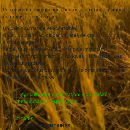
Retrouver un pain qui nous nourrisse aux goûts uniques
de grains de nos terroirs.
Un pain nourrissant et accessible.
Goût : du pain décliné par variétés de grains, comme un
vin de cépages
Santé: taux de minéralité 3 fois plus important
(magnésium notamment), 0 toxiques, -10% de sel, des
glutens digestibles
Economique : plus besoin de voiture pour aller chercher
son pain, pain de garde
Agriculture et alimentation
,
Biodiversité
,
Consommation responsable
PARIS
YVES
DESFONTAINES