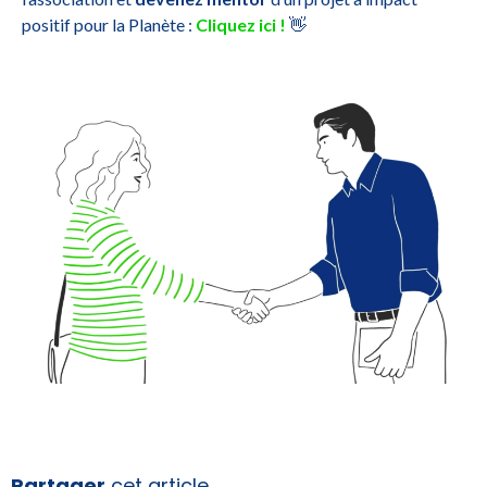
positif pour la Planète :
Cliquez ici !
👋
Partager
cet article