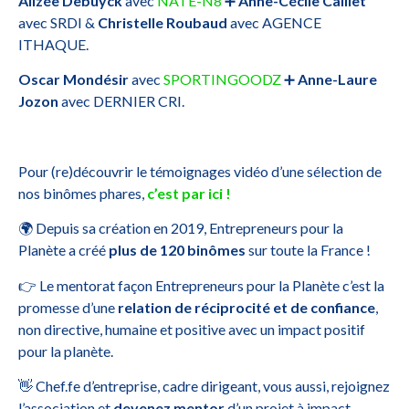
Alizée Debuyck
avec
NATE-N8
➕
Anne-Cécile Caillet
avec SRDI &
Christelle Roubaud
avec AGENCE
ITHAQUE.
Oscar Mondésir
avec
SPORTINGOODZ
➕
Anne-Laure
Jozon
avec DERNIER CRI.
Pour (re)découvrir le témoignages vidéo d’une sélection de
nos binômes phares,
c’est par ici !
🌍 Depuis sa création en 2019, Entrepreneurs pour la
Planète a créé
plus de 120 binômes
sur toute la France !
👉 Le mentorat façon Entrepreneurs pour la Planète c’est la
promesse d’une
relation de réciprocité et de confiance
,
non directive, humaine et positive avec un impact positif
pour la planète.
👋 Chef.fe d’entreprise, cadre dirigeant, vous aussi, rejoignez
l’association et
devenez mentor
d’un projet à impact