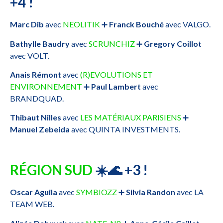
+4 !
Marc Dib
avec
NEOLITIK
➕
Franck Bouché
avec VALGO.
Bathylle Baudry
avec
SCRUNCHIZ
➕
Gregory Coillot
avec VOLT.
Anais Rémont
avec
(R)EVOLUTIONS ET
ENVIRONNEMENT
➕
Paul Lambert
avec
BRANDQUAD.
Thibaut Nilles
avec
LES MATÉRIAUX PARISIENS
➕
Manuel Zebeida
avec QUINTA INVESTMENTS.
RÉGION SUD
☀
🌊
+3 !
Oscar Aguila
avec
SYMBIOZZ
➕
Silvia Randon
avec LA
TEAM WEB.