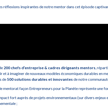
 les réflexions inspirantes de notre mentor dans cet épisode capti
 de
200 chefs d’entreprise & cadres dirigeants mentors
, répart
ir et à imaginer de nouveaux modèles économiques durables en m
us de
500 solutions durables et innovantes
de notre communaut
, le mentorat façon Entrepreneurs pour la Planète représente une f
 impact fort auprès de projets environnementaux (sur divers enjeux 
nnementale ;