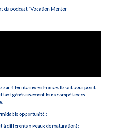
vant du podcast “Vocation Mentor
is sur 4 territoires en France. Ils ont pour point
ettant généreusement leurs compétences
é.
ormidable opportunité :
et à différents niveaux de maturation) ;