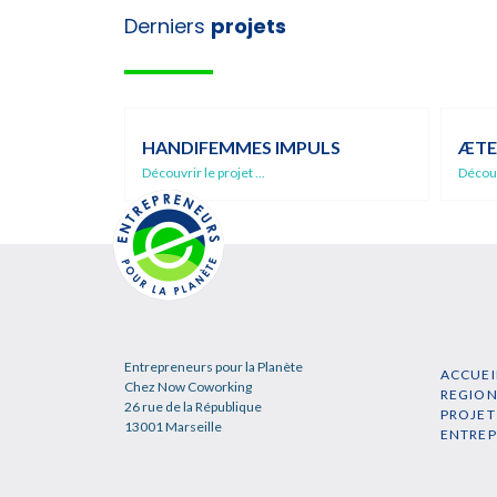
Derniers
projets
HANDIFEMMES IMPULS
ÆTE
Découvrir le projet ...
Découvr
Entrepreneurs pour la Planète
ACCUEI
Chez Now Coworking
REGIO
26 rue de la République
PROJET
13001 Marseille
ENTRE