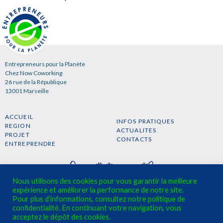
Entrepreneurs pour la Planète
Chez Now Coworking
26 rue de la République
13001 Marseille
ACCUEIL
INFOS PRATIQUES
REGION
ACTUALITES
PROJET
CONTACTS
ENTREPRENDRE
Nous utilisons des cookies pour vous garantir la meilleure
expérience et améliorer la performance de notre site.
Pour plus d’informations, consultez notre politique de
confidentialité. En continuant votre navigation, vous
S'INSCRIRE A LA NEWSLETTER →
acceptez le dépôt des cookies.