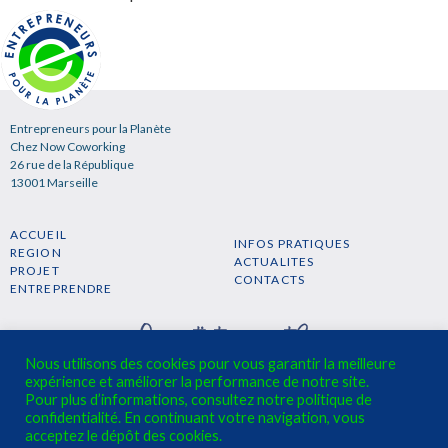
Entrepreneurs pour la Planète
Chez Now Coworking
26 rue de la République
13001 Marseille
ACCUEIL
INFOS PRATIQUES
REGION
ACTUALITES
PROJET
CONTACTS
ENTREPRENDRE
Nous utilisons des cookies pour vous garantir la meilleure
expérience et améliorer la performance de notre site.
Pour plus d’informations, consultez notre politique de
confidentialité. En continuant votre navigation, vous
S'INSCRIRE A LA NEWSLETTER →
acceptez le dépôt des cookies.