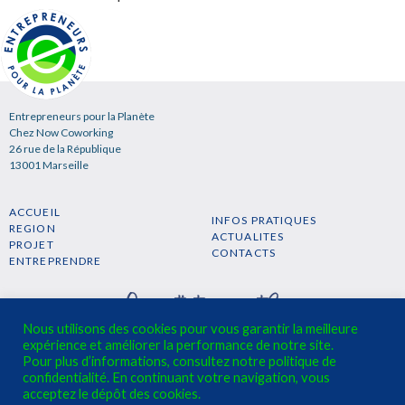
Entrepreneurs pour la Planète
Chez Now Coworking
26 rue de la République
13001 Marseille
ACCUEIL
INFOS PRATIQUES
REGION
ACTUALITES
PROJET
CONTACTS
ENTREPRENDRE
Nous utilisons des cookies pour vous garantir la meilleure
expérience et améliorer la performance de notre site.
Pour plus d’informations, consultez notre politique de
confidentialité. En continuant votre navigation, vous
S'INSCRIRE A LA NEWSLETTER →
acceptez le dépôt des cookies.