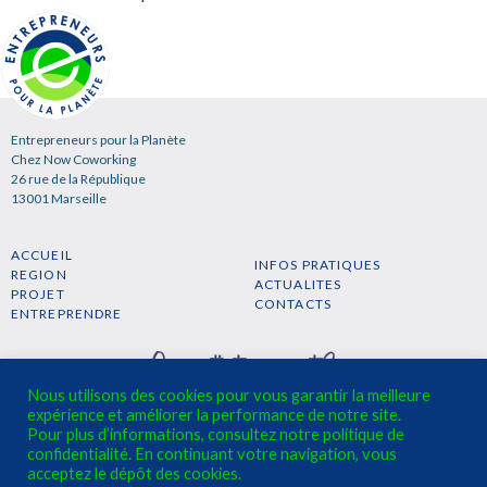
Entrepreneurs pour la Planète
Chez Now Coworking
26 rue de la République
13001 Marseille
ACCUEIL
INFOS PRATIQUES
REGION
ACTUALITES
PROJET
CONTACTS
ENTREPRENDRE
Nous utilisons des cookies pour vous garantir la meilleure
expérience et améliorer la performance de notre site.
Pour plus d’informations, consultez notre politique de
confidentialité. En continuant votre navigation, vous
S'INSCRIRE A LA NEWSLETTER →
acceptez le dépôt des cookies.