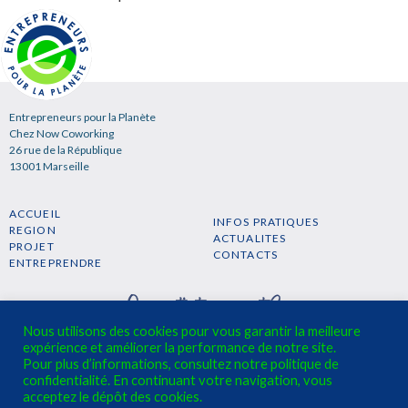
Entrepreneurs pour la Planète
Chez Now Coworking
26 rue de la République
13001 Marseille
ACCUEIL
INFOS PRATIQUES
REGION
ACTUALITES
PROJET
CONTACTS
ENTREPRENDRE
Nous utilisons des cookies pour vous garantir la meilleure
expérience et améliorer la performance de notre site.
Pour plus d’informations, consultez notre politique de
confidentialité. En continuant votre navigation, vous
S'INSCRIRE A LA NEWSLETTER →
acceptez le dépôt des cookies.