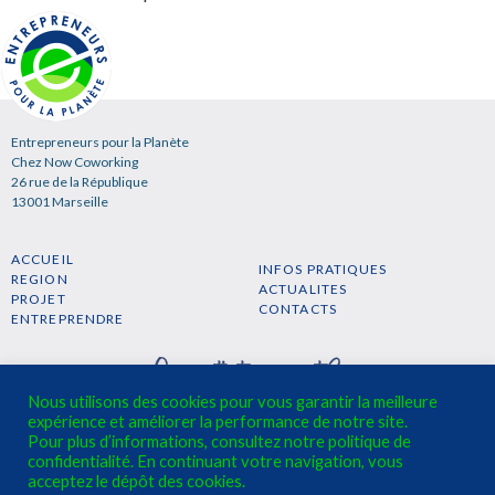
Entrepreneurs pour la Planète
Chez Now Coworking
26 rue de la République
13001 Marseille
ACCUEIL
INFOS PRATIQUES
REGION
ACTUALITES
PROJET
CONTACTS
ENTREPRENDRE
Nous utilisons des cookies pour vous garantir la meilleure
expérience et améliorer la performance de notre site.
Pour plus d’informations, consultez notre politique de
confidentialité. En continuant votre navigation, vous
S'INSCRIRE A LA NEWSLETTER →
acceptez le dépôt des cookies.