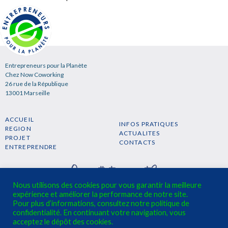
Entrepreneurs pour la Planète
Chez Now Coworking
26 rue de la République
13001 Marseille
ACCUEIL
INFOS PRATIQUES
REGION
ACTUALITES
PROJET
CONTACTS
ENTREPRENDRE
Nous utilisons des cookies pour vous garantir la meilleure
expérience et améliorer la performance de notre site.
Pour plus d’informations, consultez notre politique de
confidentialité. En continuant votre navigation, vous
S'INSCRIRE A LA NEWSLETTER →
acceptez le dépôt des cookies.