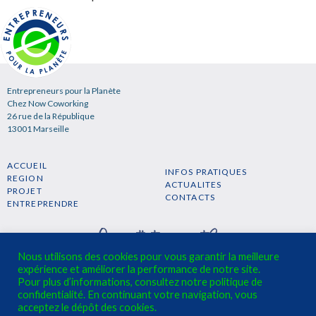
Entrepreneurs pour la Planète
Chez Now Coworking
26 rue de la République
13001 Marseille
ACCUEIL
INFOS PRATIQUES
REGION
ACTUALITES
PROJET
CONTACTS
ENTREPRENDRE
Nous utilisons des cookies pour vous garantir la meilleure
expérience et améliorer la performance de notre site.
Pour plus d’informations, consultez notre politique de
confidentialité. En continuant votre navigation, vous
S'INSCRIRE A LA NEWSLETTER →
acceptez le dépôt des cookies.