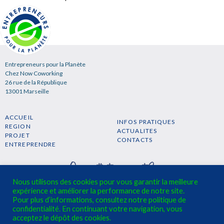
Entrepreneurs pour la Planète
Chez Now Coworking
26 rue de la République
13001 Marseille
ACCUEIL
INFOS PRATIQUES
REGION
ACTUALITES
PROJET
CONTACTS
ENTREPRENDRE
Nous utilisons des cookies pour vous garantir la meilleure
expérience et améliorer la performance de notre site.
Pour plus d’informations, consultez notre politique de
confidentialité. En continuant votre navigation, vous
S'INSCRIRE A LA NEWSLETTER →
acceptez le dépôt des cookies.