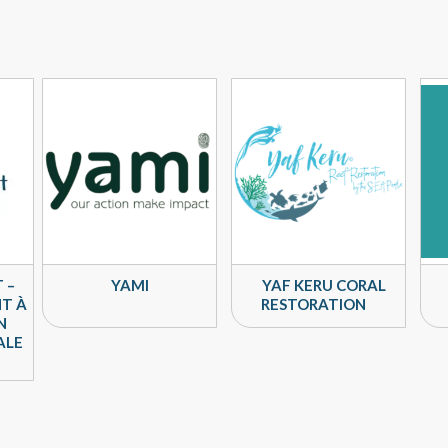
 –
YAMI
YAF KERU CORAL
T À
RESTORATION
N
ALE