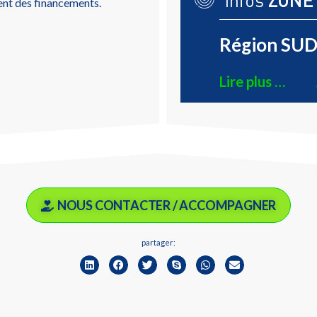
infos
ZONE
ent des financements.
Région SUD 
Lire plus …
NOUS CONTACTER / ACCOMPAGNER
partager: