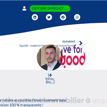
DEPOSER UN PROJET →
SUIVANT
Squidō – explorer l’engagement, tracer la voie
[
Infos,
Bio...]
ur rendre accessible l’investissement dans
 vision 100 % transparente !