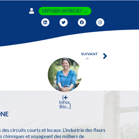
DEPOSER UN PROJET →
SUIVANT
Opopop
[
Infos,
Bio...]
ONE
des circuits courts et locaux. L’industrie des fleurs
 chimiques et voyageant des milliers de