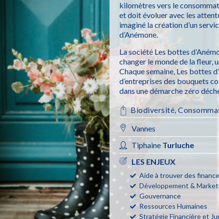
kilomètres vers le consommate
et doit évoluer avec les atten
imaginé la création d’un servi
d’Anémone.
La société Les bottes d’Anémo
changer le monde de la fleur, un
Chaque semaine, Les bottes d’
d’entreprises des bouquets col
dans une démarche zéro déchet,
Biodiversité
,
Consommat
Vannes
Tiphaine
Turluche
LES ENJEUX
Aide à trouver des finan
Développement & Marketi
Gouvernance
Ressources Humaines
Stratégie Financière et Ju