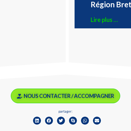
Région Bret
Lire plus …
NOUS CONTACTER / ACCOMPAGNER
partager: