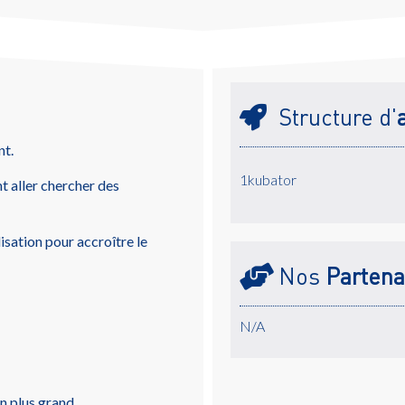
Structure d'
nt.
1kubator
 aller chercher des
sation pour accroître le
Nos
Partena
N/A
en plus grand