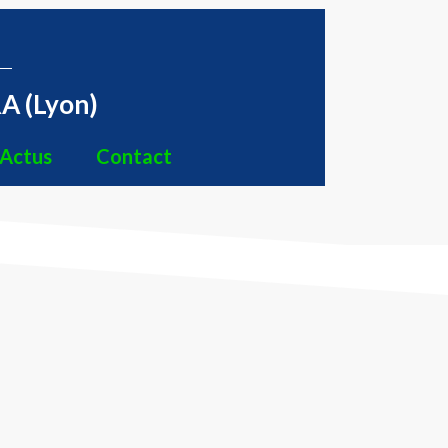
A (Lyon)
Actus
Contact