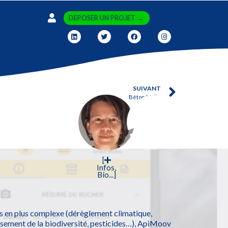
DEPOSER UN PROJET →
SUIVANT
Béton Malin
[
Infos,
Bio...]
s en plus complexe (dérèglement climatique,
sement de la biodiversité, pesticides…), ApiMoov