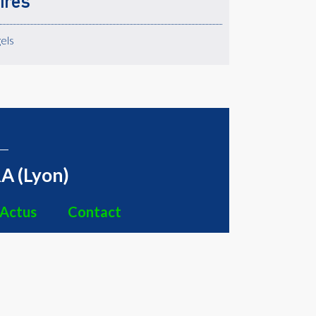
ires
els
A (Lyon)
Actus
Contact