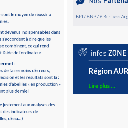
Nos
Partena
 sont le moyen de réussir à
BPI / BNP / 8 Business Ang
nies.
sont devenus indispensables dans
s’accordent à dire que les
 se combinent, ce qui rend
infos
ZONE
 l’aide de l’ordinateur.
 permet
:
Région AUR
es
de faire moins d’erreurs,
cision et les résultats sont là :
nies d’abeilles « en production »
Lire plus …
nt plus de miel
e justement aux analyses des
t des indicateurs de
lles, d’eau…)