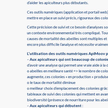
d’aider les apiculteurs plus débutants.
Ces outils numériques (application et portail web)
mettre en place un suivi précis, rigoureux des colo
Cette précision de suivi et ce besoin d’analyses 
un contexte environnemental très compliqué. Tous 
causes de mortalité des abeilles sont multiples et
encore plus difficile l’analyse et nécessite vraiment
L’utilisation des outils numériques ApiMoov
–
Aux apiculteurs qui ont beaucoup de coloni
d’avoir une analyse qui permet une vraie aide à la dé
o abeilles en meilleure santé => le nombre de colo
augmente, ces colonies « en production » produise
o le taux de mortalité diminue
o meilleur choix d’emplacement des colonies grâc
tableaux de suivi des colonies qui mettent en avan
biodiversité (présence de nourriture pour les abei
–
Aux apiculteurs qui débutent
: