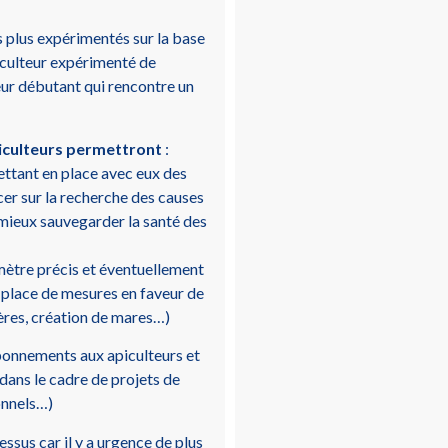
rs plus expérimentés sur la base
piculteur expérimenté de
eur débutant qui rencontre un
piculteurs permettront
:
mettant en place avec eux des
cer sur la recherche des causes
 mieux sauvegarder la santé des
imètre précis et éventuellement
n place de mesures en faveur de
fères, création de mares…)
onnements aux apiculteurs et
dans le cadre de projets de
onnels…)
ssus car il y a urgence de plus