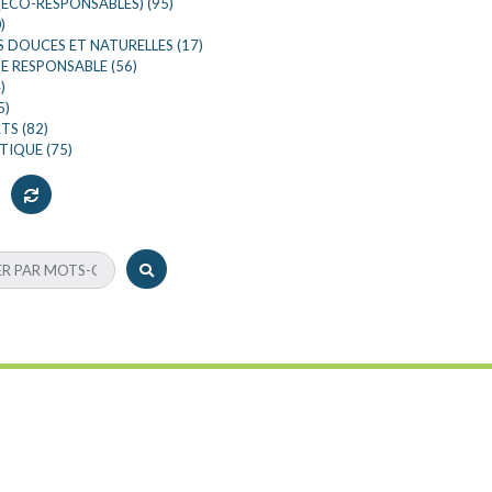
(ÉCO-RESPONSABLES) (95)
)
 DOUCES ET NATURELLES (17)
 RESPONSABLE (56)
)
5)
S (82)
TIQUE (75)
11
12
13
14
15
16
17
18
19
20
21
22
23
40
41
42
43
44
45
46
47
48
49
50
51
52