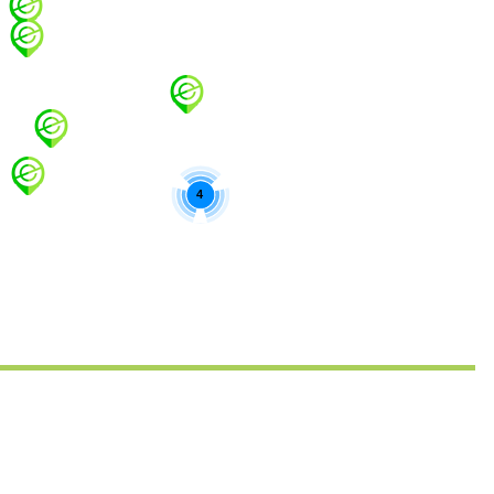
24
25
26
27
28
29
30
31
32
33
34
53
54
55
Suivant