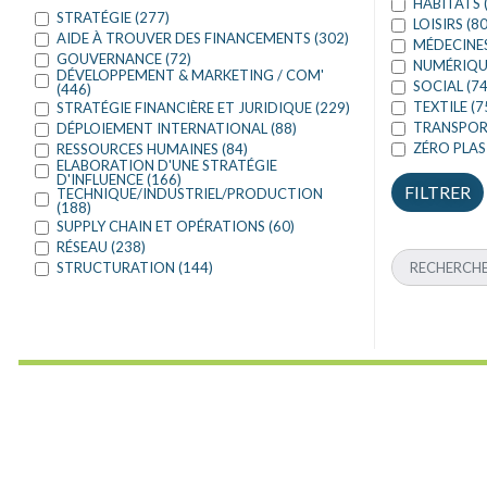
HABITATS 
STRATÉGIE (277)
LOISIRS (80
AIDE À TROUVER DES FINANCEMENTS (302)
MÉDECINES
GOUVERNANCE (72)
NUMÉRIQUE
DÉVELOPPEMENT & MARKETING / COM'
SOCIAL (74
(446)
TEXTILE (7
STRATÉGIE FINANCIÈRE ET JURIDIQUE (229)
TRANSPORT
DÉPLOIEMENT INTERNATIONAL (88)
ZÉRO PLAS
RESSOURCES HUMAINES (84)
ELABORATION D'UNE STRATÉGIE
D'INFLUENCE (166)
TECHNIQUE/INDUSTRIEL/PRODUCTION
(188)
SUPPLY CHAIN ET OPÉRATIONS (60)
RÉSEAU (238)
STRUCTURATION (144)
Précédent
1
2
3
4
5
6
7
8
9
10
35
36
37
38
39