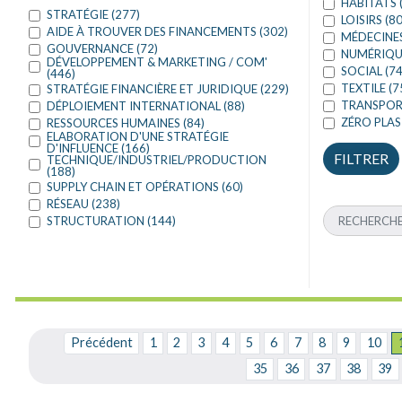
HABITATS 
STRATÉGIE (277)
LOISIRS (80
AIDE À TROUVER DES FINANCEMENTS (302)
MÉDECINES
GOUVERNANCE (72)
NUMÉRIQUE
DÉVELOPPEMENT & MARKETING / COM'
SOCIAL (74
(446)
TEXTILE (7
STRATÉGIE FINANCIÈRE ET JURIDIQUE (229)
TRANSPORT
DÉPLOIEMENT INTERNATIONAL (88)
ZÉRO PLAS
RESSOURCES HUMAINES (84)
ELABORATION D'UNE STRATÉGIE
D'INFLUENCE (166)
TECHNIQUE/INDUSTRIEL/PRODUCTION
(188)
SUPPLY CHAIN ET OPÉRATIONS (60)
RÉSEAU (238)
STRUCTURATION (144)
Précédent
1
2
3
4
5
6
7
8
9
10
35
36
37
38
39